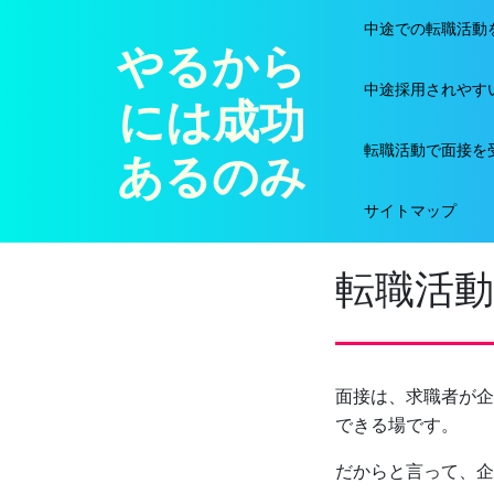
Skip
中途での転職活動
to
やるから
content
中途採用されやす
には成功
転職活動で面接を
あるのみ
サイトマップ
転職活
面接は、求職者が企
できる場です。
だからと言って、企