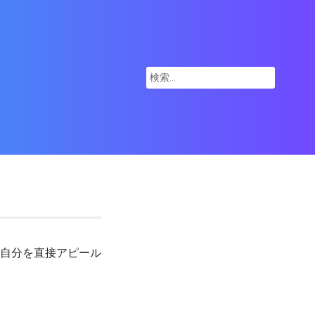
検
索:
自分を直接アピール